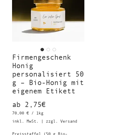
Firmengeschenk
Honig
personalisiert 50
g – Bio-Honig mit
eigenem Etikett
Sale-
ab
2,75€
Preis
70,00 €
/
1kg
70,00 €
inkl. MwSt.
|
zzgl. Versand
pro
1
Preisstaffel (50 g Bio-