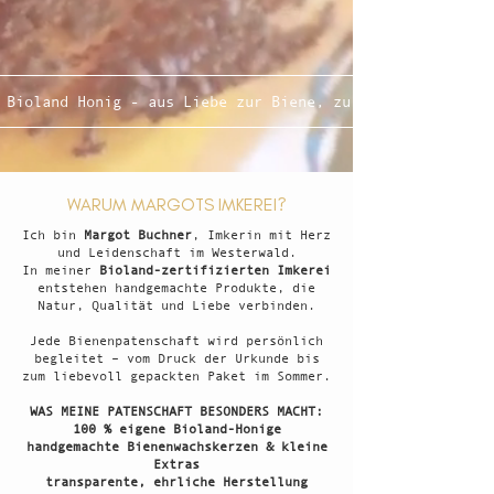
Bioland Honig - aus Liebe zur Biene, zur Natur und zum 
WARUM MARGOTS IMKEREI?
Ich bin
Margot Buchner
, Imkerin mit Herz
und Leidenschaft im Westerwald.
In meiner
Bioland-zertifizierten Imkerei
entstehen handgemachte Produkte, die
Natur, Qualität und Liebe verbinden.
Jede Bienenpatenschaft wird persönlich
begleitet – vom Druck der Urkunde bis
zum liebevoll gepackten Paket im Sommer.
WAS MEINE PATENSCHAFT BESONDERS MACHT:
100 % eigene Bioland-Honige
handgemachte Bienenwachskerzen & kleine
Extras
transparente, ehrliche Herstellung