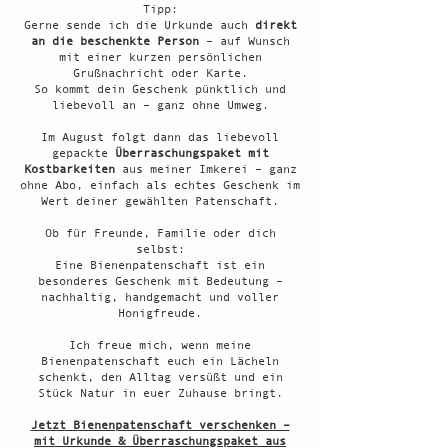
Tipp:
Gerne sende ich die Urkunde auch
direkt
an die beschenkte Person
– auf Wunsch
mit einer kurzen persönlichen
Grußnachricht oder Karte.
So kommt dein Geschenk pünktlich und
liebevoll an – ganz ohne Umweg.
Im August folgt dann das liebevoll
gepackte
Überraschungspaket mit
Kostbarkeiten
aus meiner Imkerei – ganz
ohne Abo, einfach als echtes Geschenk im
Wert deiner gewählten Patenschaft.
Ob für Freunde, Familie oder dich
selbst:
Eine Bienenpatenschaft ist ein
besonderes Geschenk mit Bedeutung –
nachhaltig, handgemacht und voller
Honigfreude.
Ich freue mich, wenn meine
Bienenpatenschaft euch ein Lächeln
schenkt, den Alltag versüßt und ein
Stück Natur in euer Zuhause bringt.
Jetzt Bienenpatenschaft verschenken –
mit Urkunde & Überraschungspaket aus