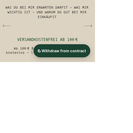
WAS DU BEI MIR ERWARTEN DARFST – WAS MIR
WICHTIG IST
– UND WARUM DU GUT BEI MIR
EINKÄUFST
VERSANDKOSTENFREI AB 100 €
Ab 100 € Bestellwert versende ich
kostenlos – liebevoll & sicher verpackt.
VERSANDKOSTEN FÜR DEUTSCHLAND
7,69 €
Versicherter Versand inkl.
Sendungsverfolgung
Ab 120 € versandkostenfrei