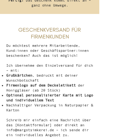
Fertig!
Das Geschenk kommt direkt an –
ganz ohne Umwege.
GESCHENKVERSAND FÜR
FIRMENKUNDEN
​Du möchtest mehrere Mitarbeitende,
Kund:innen oder Geschäftspartner:innen
beschenken? Auch das ist möglich!
Ich übernehme den Einzelversand für dich
– mit:
Grußkärtchen
, bedruckt mit deiner
Wunschbotschaft
Firmenlogo auf dem Deckeletikett
der
Honiggläser (ab 20 Stück)
Optional personalisierter Karte mit Logo
und individuellem Text
Nachhaltiger Verpackung in Naturpapier &
Karton
Schreib mir einfach eine Nachricht über
das [Kontaktformular] oder direkt an
info@margotsimkerei.de
– ich sende dir
ein individuelles Angebot zu.