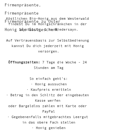
Firmenpräsente,
Firmenpräsente
Köstlichen Bio-Honig aus dem Westerwald 
Firmenpräsente zu Oster
findest Du im Honigschränkchen in der 
Honig als Gastgeschenk
Sayntalstr. 1 in Niedersayn.
Auf Vertrauensbasis zur Selbstbedienung 
kannst Du dich jederzeit mit Honig 
versorgen.
Öffnungszeiten:
 7 Tage die Woche - 24 
Stunden am Tag
So einfach geht’s:
· Honig aussuchen
· Kaufpreis ermitteln
· Betrag in den Schlitz der eingebauten 
Kasse werfen 
oder Bargeldlos zahlen mit Karte oder 
PayPal
· Gegebenenfalls mitgebrachtes Leergut 
in das obere Fach stellen
· Honig genießen