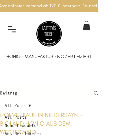
Kostenfreier Versand ab 120 € innerhalb Deutschlands
HONIG · MANUFAKTUR · BIOZERTIFIZIERT
Beitrag
All Posts
HOFVERKAUF IN NIEDERSAYN -
All Posts
BIOLAND HONIG AUS DEM
Neue Produkte
WESTERWALD
Aus der Imkerei