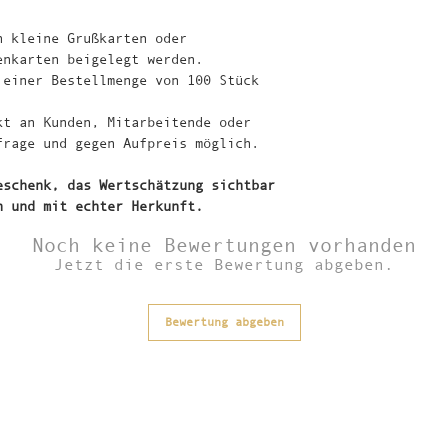
Auch ein Einzelv
unserer Landscha
• Festlich gesta
Mitarbeitende od
meinen Bienen zw
• Optisch auf di
h kleine Grußkarten oder
Anfrage und gege
und Gärten der R
abgestimmt
enkarten beigelegt werden.
• Sofort bereit 
 einer Bestellmenge von 100 Stück
Sprechen Sie mic
In einem Tropfen
persönlich und f
einer Biene und 
kt an Kunden, Mitarbeitende oder
für Ihr Unterneh
Landschaft.
frage und gegen Aufpreis möglich.
Häufige Fragen
eschenk, das Wertschätzung sichtbar
h und mit echter Herkunft.
Kann ich das Ges
Stückzahl bestel
Noch keine Bewertungen vorhanden
Ja – die Geschen
Jetzt die erste Bewertung abgeben.
größeren Mengen 
Beispiel als Wei
Mitarbeitende od
Bewertung abgeben
Welche Personali
Ab 20 Sets ist d
im Preis enthalt
Deckel des Honig
Ihrem Firmenlogo