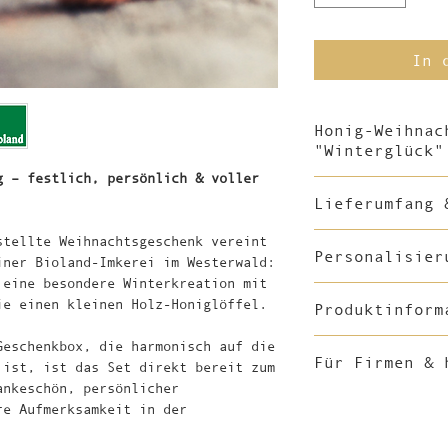
In 
Honig-Weihnac
"Winterglück"
g – festlich, persönlich & voller
Ein liebevoll zu
Lieferumfang 
aus meiner Biola
feincremiger Bio
Lieferumfang
stellte Weihnachtsgeschenk vereint
Vanille in Honig
Personalisier
iner Bioland-Imkerei im Westerwald:
Honiglöffel.
1 Glas feincremi
 eine besondere Winterkreation mit
Ab 20 Geschenkse
g, aus meiner Bi
ie einen kleinen Holz-Honiglöffel.
Produktinform
Festlich verpack
bereits im Preis
1 Glas „Wintergl
Verschenken – fü
g
Produktinformati
Geschenkbox, die harmonisch auf die
Geschäftspartner
Personalisiert w
Für Firmen & 
1 Mini-Holz-Honi
 ist, ist das Set direkt bereit zum
Honigglases – zu
1 festlich gesta
Bioland-Blütenho
ankeschön, persönlicher
Ab 20 Stück ist 
Firmenlogo, eine
Für Firmen
• Deutscher Bio-
re Aufmerksamkeit in der
Honigglas-Deckel
einem persönlich
Imkerei im Weste
mit Firmenlogo, 
Geschenkbox ist 
Dieses Geschenks