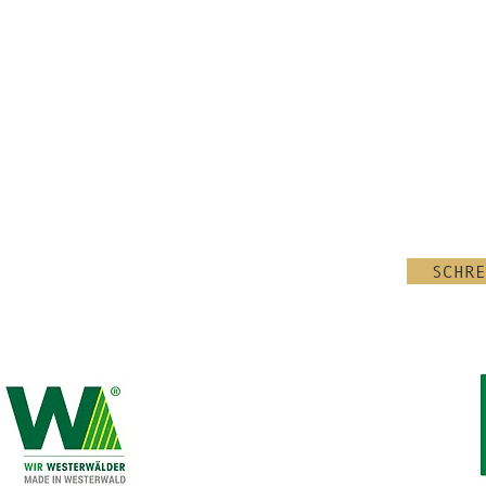
Weihnachtsgruß o
Dankeschön.
Das kleine Glas 
festlichen Stand
Set als besonder
Kann eine Grußka
Ja, auf Wunsch k
kleine Grußkarte
Beispiel mit ein
Dankeschön oder 
SCHRE
Botschaft. Indiv
FRAGEN? ANREGUNGEN?
Firmenkarten sin
100 Stück möglic
angeboten.
BIOLAND IMKEREI
Übernehmen Sie a
unsere Kunden od
MARGOT BUCHNER
Ja, auf Wunsch v
SAYNTALSTR. 1
Geschenksets auc
56244 NIEDERSAYN
verschiedene Emp