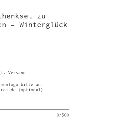
chenkset zu
en – Winterglück
is
gl. Versand
rmenlogo bitte an:
erei.de (optional)
0/500