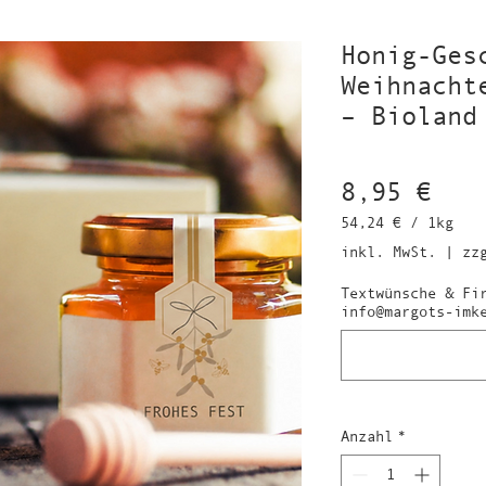
Honig-Ges
Weihnacht
– Bioland
Pre
8,95 €
54,24 €
/
1kg
54,24 €
inkl. MwSt.
|
zz
pro
1
Textwünsche & Fi
Kilogramm
info@margots-imk
Anzahl
*