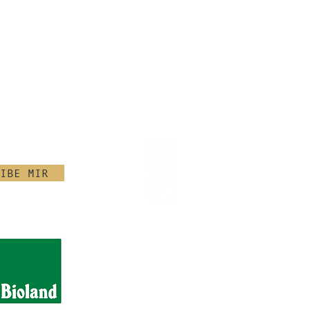
der einem persönlichen
„Winterglück“ bleibt im
arddesign und ergänzt das
e Winterkreation.
rte beigelegt werden?
ann dem Geschenkset eine
 beigelegt werden – zum
em Weihnachtsgruß, einem
einer persönlichen
IBE MIR
iduell gestaltete
d ab einer Bestellmenge von
h und werden gegen Aufpreis
uch den Versand direkt an
er Mitarbeitenden?
erschicke ich die
h einzeln direkt an
fänger. Einzelversand ist